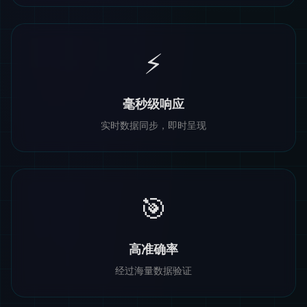
⚡
毫秒级响应
实时数据同步，即时呈现
🎯
高准确率
经过海量数据验证