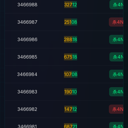
3466988
3
2
7
12
杀4N1
3466987
2
5
1
08
杀4N0
3466986
2
8
8
18
杀4N3
3466985
6
7
5
18
杀4N1
3466984
1
0
7
08
杀4N3
3466983
1
9
0
10
杀4N3
3466982
1
4
7
12
杀4N0
3466981
6
8
7
21
杀4N2