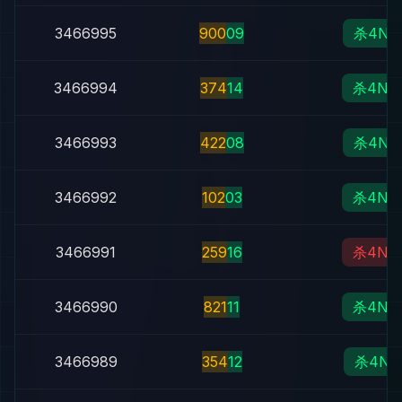
3466995
9
0
0
09
杀4N3
3466994
3
7
4
14
杀4N0
3466993
4
2
2
08
杀4N3
3466992
1
0
2
03
杀4N0
3466991
2
5
9
16
杀4N0
3466990
8
2
1
11
杀4N0
3466989
3
5
4
12
杀4N1