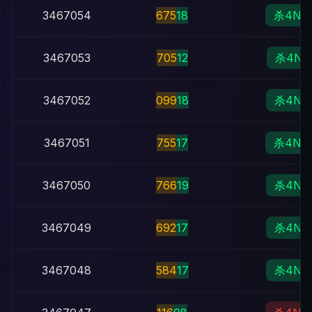
3467054
6
7
5
18
杀4N0
3467053
7
0
5
12
杀4N1
3467052
0
9
9
18
杀4N3
3467051
7
5
5
17
杀4N0
3467050
7
6
6
19
杀4N2
3467049
6
9
2
17
杀4N3
3467048
5
8
4
17
杀4N3