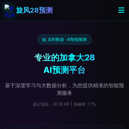
旋风28预测
实时数据 · AI智能预测
专业的加拿大28
AI预测平台
基于深度学习与大数据分析，为您提供精准的智能预
测服务
易记域名：XF28.VIP | 准确率: 77%