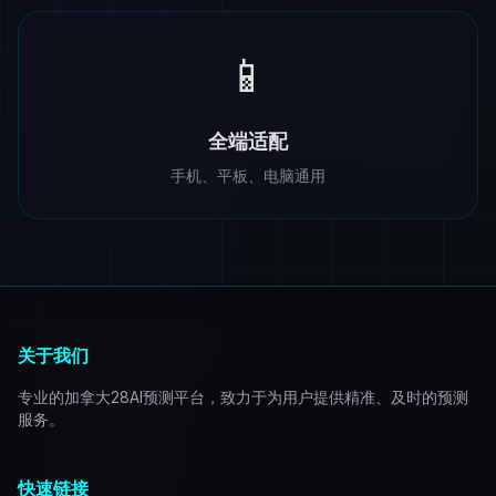
📱
全端适配
手机、平板、电脑通用
关于我们
专业的加拿大28AI预测平台，致力于为用户提供精准、及时的预测
服务。
快速链接