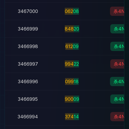
3467000
0
6
2
08
杀4N0
3466999
8
4
8
20
杀4N2
3466998
6
1
2
09
杀4N2
3466997
9
9
4
22
杀4N2
3466996
0
9
9
18
杀4N0
3466995
9
0
0
09
杀4N2
3466994
3
7
4
14
杀4N2