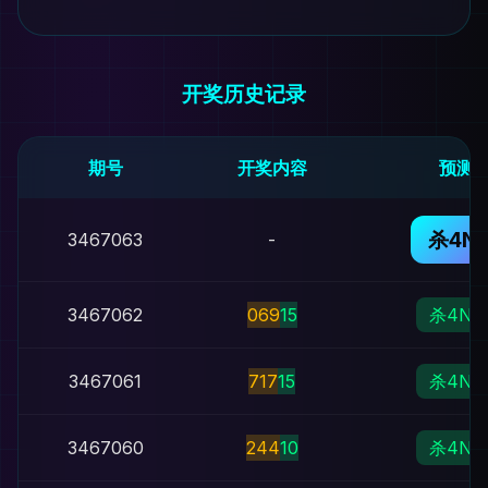
开奖历史记录
期号
开奖内容
预测
杀4N1
3467063
-
3467062
0
6
9
15
杀4N0
3467061
7
1
7
15
杀4N0
3467060
2
4
4
10
杀4N0