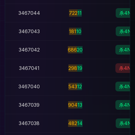
3467044
7
2
2
11
杀4N1
3467043
1
8
1
10
杀4N1
3467042
6
8
6
20
杀4N2
3467041
2
9
8
19
杀4N3
3467040
5
4
3
12
杀4N2
3467039
9
0
4
13
杀4N3
3467038
4
8
2
14
杀4N1