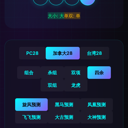
大小: 大
单双: 单
PC28
加拿大28
台湾28
组合
杀组
双项
四余
双组
龙虎
旋风预测
黑马预测
凤凰预测
飞飞预测
大古预测
大神预测