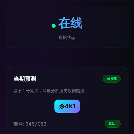
在线
数据状态
当期预测
AI推荐
基于 1 号算法，深度分析历史数据趋势
杀4N1
期号: 3467063
算法1