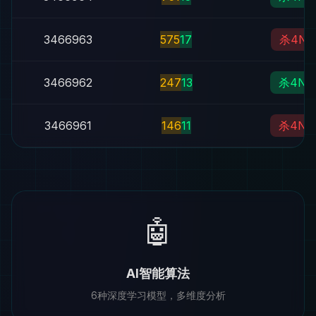
3466963
5
7
5
17
杀4N1
3466962
2
4
7
13
杀4N3
3466961
1
4
6
11
杀4N3
🤖
AI智能算法
6种深度学习模型，多维度分析