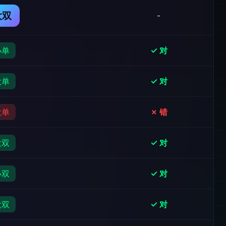
大双
-
小单
✓ 对
大单
✓ 对
大单
✗ 错
大双
✓ 对
小双
✓ 对
大双
✓ 对