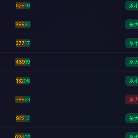
5
2
9
16
杀
8
9
9
26
杀
3
7
7
17
杀
4
6
9
19
杀
1
3
2
06
杀
6
8
9
23
杀
9
2
2
13
杀
0
2
4
06
杀