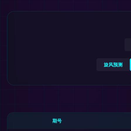
旋风预测
期号