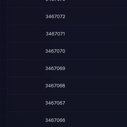
3467072
3467071
3467070
3467069
3467068
3467067
3467066