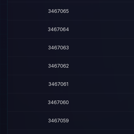
3467065
3467064
3467063
3467062
3467061
3467060
3467059