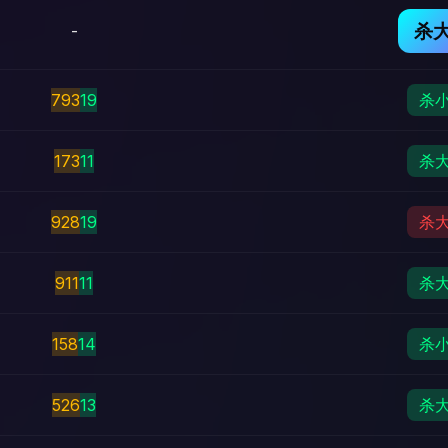
杀
-
7
9
3
19
杀
1
7
3
11
杀
9
2
8
19
杀
9
1
1
11
杀
1
5
8
14
杀
5
2
6
13
杀