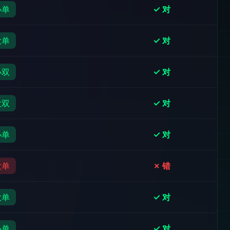
小单
✓ 对
大单
✓ 对
小双
✓ 对
大双
✓ 对
小单
✓ 对
大单
✗ 错
大单
✓ 对
小单
✓ 对