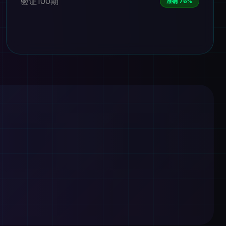
验证100期
准确 76%