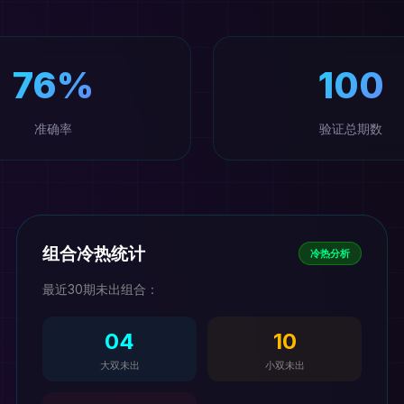
76%
100
准确率
验证总期数
组合冷热统计
冷热分析
最近30期未出组合：
04
10
大双未出
小双未出