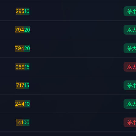
2
9
5
16
杀
7
9
4
20
杀
7
9
4
20
杀
0
6
9
15
杀
7
1
7
15
杀
2
4
4
10
杀
1
4
1
06
杀